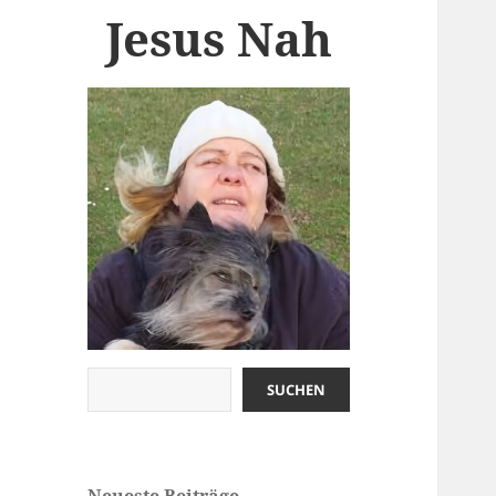
Jesus Nah
Jesus Nah
Petra
SUCHEN