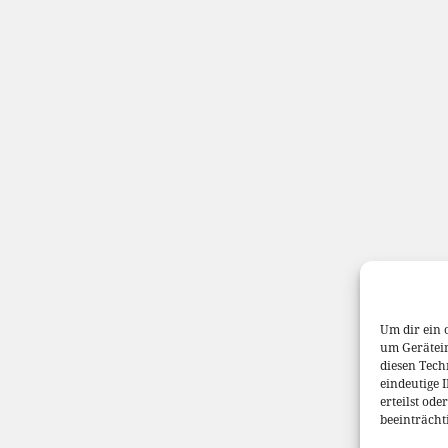
Um dir ein 
um Gerätei
diesen Tech
eindeutige 
erteilst od
beeinträcht