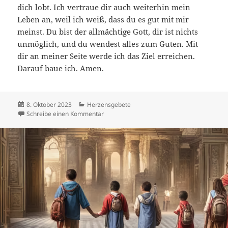
dich lobt. Ich vertraue dir auch weiterhin mein
Leben an, weil ich weiß, dass du es gut mit mir
meinst. Du bist der allmächtige Gott, dir ist nichts
unmöglich, und du wendest alles zum Guten. Mit
dir an meiner Seite werde ich das Ziel erreichen.
Darauf baue ich. Amen.
Veröffentlicht
Kategorien
8. Oktober 2023
Herzensgebete
am
zu Herzensgebet zu Apostelgeschichte 14,1
Schreibe einen Kommentar