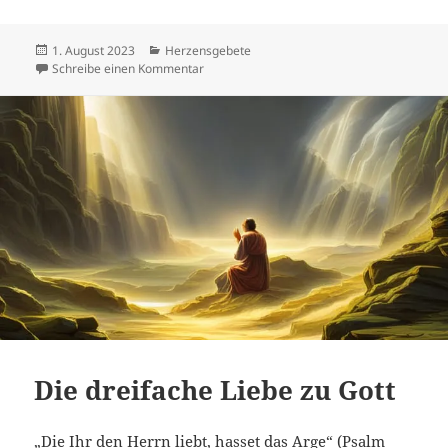
Veröffentlicht
Kategorien
1. August 2023
Herzensgebete
am
zu Segenswünsche für Auszubildende
Schreibe einen Kommentar
Die dreifache Liebe zu Gott
„Die Ihr den Herrn liebt, hasset das Arge“ (Psalm