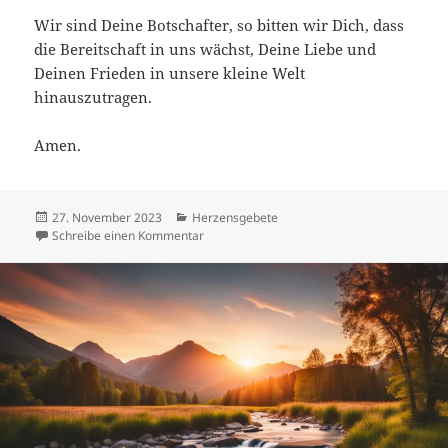
Wir sind Deine Botschafter, so bitten wir Dich, dass
die Bereitschaft in uns wächst, Deine Liebe und
Deinen Frieden in unsere kleine Welt
hinauszutragen.
Amen.
Veröffentlicht
Kategorien
27. November 2023
Herzensgebete
am
zu Buß- und Bettag: Gebet für Versöhnung 
Schreibe einen Kommentar