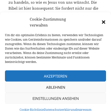
zu handeln, so wie es Jesus von uns wünscht. Die
Bibel ist hier konsequent: Sie fordert nicht nur die
Nächstenliebe, sondern auch die Feindesliebe. Wir
Cookie-Zustimmung
sollen unseren Nächsten und sogar unsere Feinde
verwalten
segnen und ihnen Gutes tun. Hier kommt der dritte
Aspekt der Liebe zum Zuge:
Gehorsam
.
Um dir ein optimales Erlebnis zu bieten, verwenden wir Technologien
wie Cookies, um Geräteinformationen zu speichern und/oder darauf
Für mich gehören Hingabe, Demut und Gehorsam
zuzugreifen. Wenn du diesen Technologien zustimmst, können wir
Daten wie das Surfverhalten oder eindeutige IDs auf dieser Website
als Antwort auf die Liebe Gottes untrennbar
verarbeiten. Wenn du deine Zustimmung nicht erteilst oder
zusammen. Jesus hat es uns vorgemacht. Er kam auf
zurückziehst, können bestimmte Merkmale und Funktionen
diese Welt, nicht um sich bedienen zu lassen,
beeinträchtigt werden.
sondern um uns zu dienen und war gehorsam bis in
den Tod am Kreuz.
AKZEPTIEREN
ABLEHNEN
Veröffentlicht
Kategorien
28. Juli 2023
Andachten
,
Gelebter Glauben
,
am
zu Die dreifache Liebe zu 
Herzensgebete
Schreibe einen Kommentar
EINSTELLUNGEN ANSEHEN
Datenschutzerklärung
Impressum
Cookie-Richtlinie
Datenschutzerklärung
Impressum